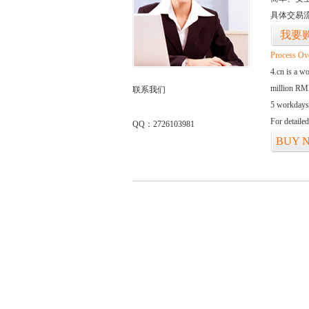
具体交易
我要
Process Ov
4.cn is a w
million RMB
联系我们
5 workdays
For detaile
QQ：2726103981
BUY 