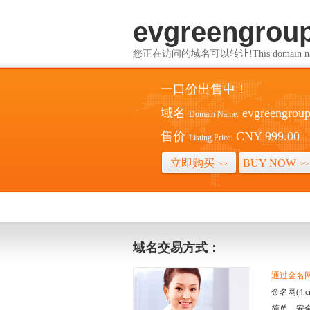
evgreengrou
您正在访问的域名可以转让!This domain name i
一口价出售中！
域名
evgreengrou
Domain Name:
售价
CNY 999.00
Listing Price:
立即购买
BUY NOW
>>
>>
域名交易方式：
通过金名网(
金名网(4
简单、安