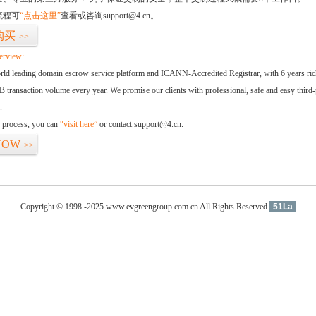
流程可
“点击这里”
查看或咨询support@4.cn。
购买
>>
erview:
orld leading domain escrow service platform and ICANN-Accredited Registrar, with 6 years ri
 transaction volume every year. We promise our clients with professional, safe and easy third-
.
d process, you can
“visit here”
or contact support@4.cn.
NOW
>>
Copyright © 1998 -2025 www.evgreengroup.com.cn All Rights Reserved
51La